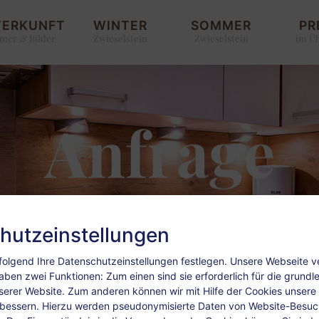
TERKUNFT
WINTER
SOMMER
PR
mer & Bilder
Zwieselstein
Zwieselstein
im Üb
Anfrage
hutzeinstellungen
olgend Ihre Datenschutzeinstellungen festlegen.
Unsere Webseite 
aben zwei Funktionen: Zum einen sind sie erforderlich für die grund
nserer Website. Zum anderen können wir mit Hilfe der Cookies unsere I
rbessern. Hierzu werden pseudonymisierte Daten von Website-Besu