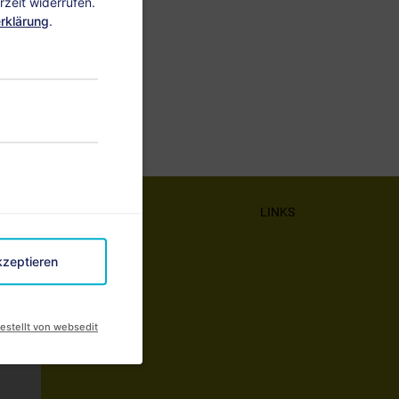
zeit widerrufen.
rklärung
.
LINKS
kzeptieren
estellt von websedit