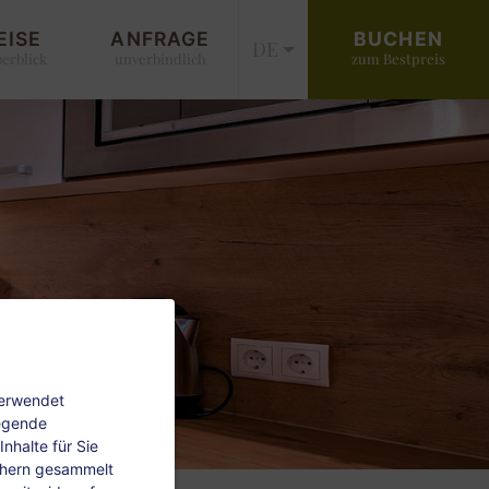
EISE
ANFRAGE
BUCHEN
DE
erblick
unverbindlich
zum Bestpreis
verwendet
legende
nhalte für Sie
chern gesammelt