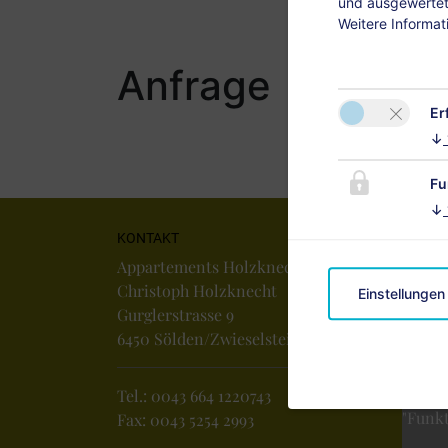
und ausgewertet.
Weitere Informat
Anfrage
Er
↓
Fu
↓
KONTAKT
Appartements Holzknecht
Christoph Holzknecht
Einstellungen
Gurglerstrasse 9
6450 Sölden/Zwieselstein
Bitte 
Tel.:
0043 664 1220743
"Funkt
Fax: 0043 5254 2993