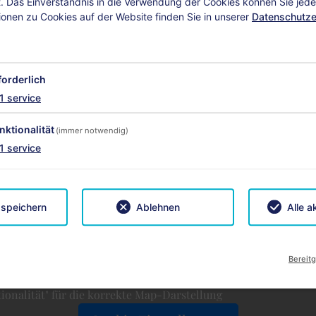
 Das Einverständnis in die Verwendung der Cookies können Sie jeder
ionen zu Cookies auf der Website finden Sie in unserer
Datenschutze
forderlich
1
service
nktionalität
(immer notwendig)
1
service
 speichern
Ablehnen
Alle a
Bereitg
aktivieren Sie in den Cookie Einstellungen die Option
ionalität" für die korrekte Map-Darstellung