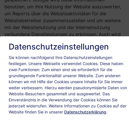
benutzen, um Ihre Nutzung der Website auszuwerten,
um Reports über die Websiteaktivitäten für die
Websitebetreiber zusammenzustellen und um weitere
mit der Websitenutzung und der Internetnutzung
verbundene Dienstleistungen zu erbringen. Auch wird
Google diese Informationen gegebenenfalls an Dritte
Datenschutzeinstellungen
übertragen, sofern dies gesetzlich vorgeschrieben
oder soweit Dritte diese Daten im Auftrag von Google
Sie können nachfolgend Ihre Datenschutzeinstellungen
verarbeiten. Google wird in keinem Fall Ihre IP-Adresse
festlegen.
Unsere Webseite verwendet Cookies. Diese haben
mit anderen Daten der Google in Verbindung bringen.
zwei Funktionen: Zum einen sind sie erforderlich für die
Sie können die Installation der Cookies durch eine
grundlegende Funktionalität unserer Website. Zum anderen
können wir mit Hilfe der Cookies unsere Inhalte für Sie immer
entsprechende Einstellung Ihrer Browser Software
weiter verbessern. Hierzu werden pseudonymisierte Daten von
verhindern; wir weisen Sie jedoch darauf hin, dass Sie
Website-Besuchern gesammelt und ausgewertet. Das
in diesem Fall gegebenenfalls nicht sämtliche
Einverständnis in die Verwendung der Cookies können Sie
Funktionen dieser Website voll umfänglich nutzen
jederzeit widerrufen. Weitere Informationen zu Cookies auf der
können. Durch die Nutzung dieser Website erklären Sie
Website finden Sie in unserer
Datenschutzerklärung
.
sich mit der Bearbeitung der über Sie erhobenen Daten
durch Google in der zuvor beschriebenen Art und