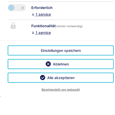
Weise und zu dem zuvor benannten Zweck
einverstanden.
Erforderlich
↓
1
service
Funktionalität
(immer notwendig)
↓
1
service
KONTAKT
Einstellungen speichern
Appartements Holzknecht
Christoph Holzknecht
Bitte aktivieren Sie in den
Ablehnen
Gurglerstrasse 9
Cookie Einstellungen die
6450 Sölden/Zwieselstein
Option "Funktionalität"
Alle akzeptieren
für die korrekte Map-
Tel.:
0043 664 1220743
Darstellung
Bereitgestellt von websedit
Fax: 0043 5254 2993
Cookie Einstellungen
E-Mail:
info@holzknecht-
soelden.at